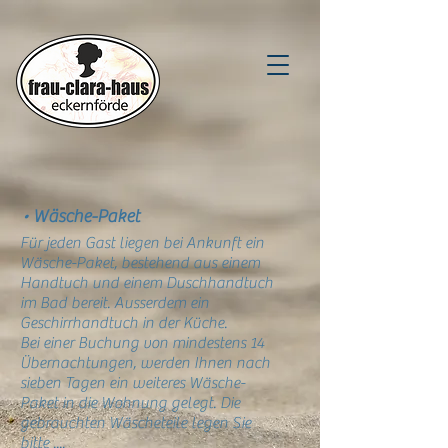
•
Wäsche-P
aket
Für jeden Gast liegen bei Ankunft ein
Wäsche
-
Paket, bestehend aus einem
Handtuch und einem Duschhandtuch
im Bad bereit. Ausserdem ein
Geschirrhandtuch in der Küche.
Bei einer Buchung von mindestens 14
Übernachtungen, werden Ihnen nach
sieben Tagen ein weiteres Wäsche-
Paket in die Wohnung gelegt. Die
gebrauchten Wäscheteile legen Sie
bitte ....