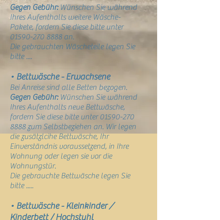
Gegen Gebühr:
Wünschen Sie während
Ihres Aufenthalts weitere Wäsche-
Pakete, fordern Sie diese bitte unter
01590-270 8888
an.
Die gebrauchten Wäscheteile legen Sie
bitte ....
• Bettwäsche - Erwachsene
Bei Anreise sind alle Betten bezogen.
Gegen Gebühr:
Wünschen Sie während
Ihres Aufenthalts neue Bettwäsche,
fordern Sie diese bitte unter
01590-270
8888
zum Selbstbeziehen an. Wir legen
die zusätzlcihe Bettwäsche, Ihr
Einverständnis voraussetzend, in Ihre
Wohnung oder legen sie vor die
Wohnungstür.
Die gebrauchte Bettwäsche legen Sie
bitte .....
• Bettwäsche - Kleinkinder
/
Kinderbett / Hochstuhl